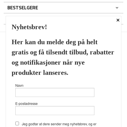
BESTSELGERE
×
DIN KONTO
Nyhetsbrev!
Her kan du melde deg på helt
gratis og få tilsendt tilbud, rabatter
Frakt
Kjøpsbetingelser
Sikkerhet og personvern
og notifikasjoner når nye
Nyhetsbrev
produkter lanseres.
Viking’s Perfume House & Beard Co Fløenbakken 43 A 5009
Navn
Bergen Tlf.
41696407
- Foretaksregisteret 933905799
Vår nettbutikk bruker cookies slik at
E-postadresse
du får en bedre kjøpsopplevelse og
vi kan yte deg bedre service. Vi
bruker cookies hovedsaklig til å
lagre innloggingsdetaljer og huske
Jeg godtar at dere sender meg nyhetsbrev, og er