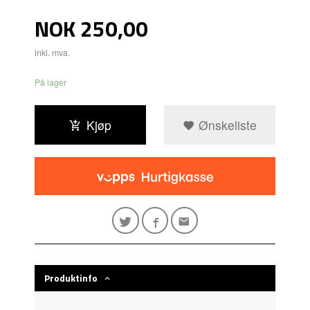
Pris
NOK
250,00
inkl. mva.
På lager
Kjøp
Ønskeliste
Produktinfo