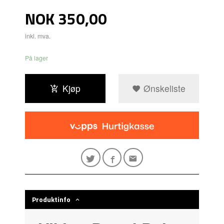
Pris
NOK
350,00
inkl. mva.
På lager
Kjøp
Ønskeliste
Produktinfo