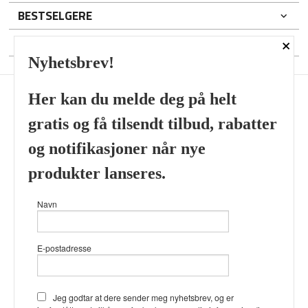
BESTSELGERE
×
DIN KONTO
Nyhetsbrev!
Her kan du melde deg på helt
gratis og få tilsendt tilbud, rabatter
Frakt
Kjøpsbetingelser
Sikkerhet og personvern
og notifikasjoner når nye
Nyhetsbrev
produkter lanseres.
Viking’s Perfume House & Beard Co Fløenbakken 43 A 5009
Navn
Bergen Tlf.
41696407
- Foretaksregisteret 933905799
Vår nettbutikk bruker cookies slik at
E-postadresse
du får en bedre kjøpsopplevelse og
vi kan yte deg bedre service. Vi
bruker cookies hovedsaklig til å
lagre innloggingsdetaljer og huske
Jeg godtar at dere sender meg nyhetsbrev, og er
hva du har puttet i handlekurven