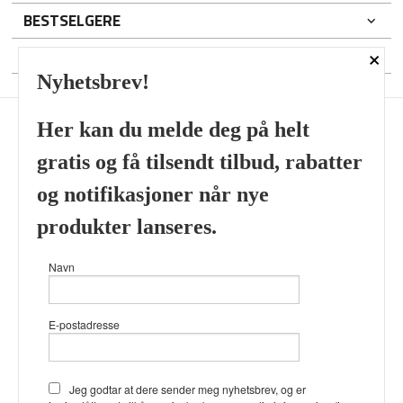
BESTSELGERE
×
DIN KONTO
Nyhetsbrev!
Her kan du melde deg på helt
gratis og få tilsendt tilbud, rabatter
Frakt
Kjøpsbetingelser
Sikkerhet og personvern
og notifikasjoner når nye
Nyhetsbrev
produkter lanseres.
Viking’s Perfume House & Beard Co Fløenbakken 43 A 5009
Navn
Bergen Tlf.
41696407
- Foretaksregisteret 933905799
Vår nettbutikk bruker cookies slik at
E-postadresse
du får en bedre kjøpsopplevelse og
vi kan yte deg bedre service. Vi
bruker cookies hovedsaklig til å
lagre innloggingsdetaljer og huske
Jeg godtar at dere sender meg nyhetsbrev, og er
hva du har puttet i handlekurven