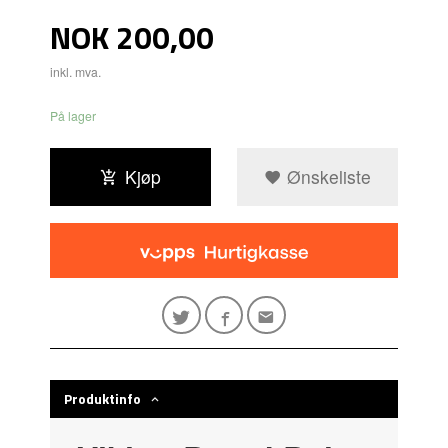
Pris
NOK
200,00
inkl. mva.
På lager
Kjøp
Ønskeliste
Produktinfo