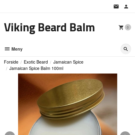
Gå
til
innholdet
Viking Beard Balm
0
Meny
Forside
Exotic Beard
Jamaican Spice
Jamaican Spice Balm 100ml