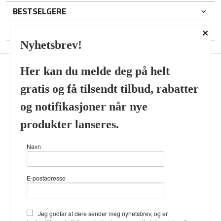
BESTSELGERE
×
DIN KONTO
Nyhetsbrev!
Her kan du melde deg på helt
gratis og få tilsendt tilbud, rabatter
Frakt
Kjøpsbetingelser
Sikkerhet og personvern
og notifikasjoner når nye
Nyhetsbrev
produkter lanseres.
Viking’s Perfume House & Beard Co Fløenbakken 43 A 5009
Navn
Bergen Tlf.
41696407
- Foretaksregisteret 933905799
Vår nettbutikk bruker cookies slik at
E-postadresse
du får en bedre kjøpsopplevelse og
vi kan yte deg bedre service. Vi
bruker cookies hovedsaklig til å
lagre innloggingsdetaljer og huske
Jeg godtar at dere sender meg nyhetsbrev, og er
hva du har puttet i handlekurven