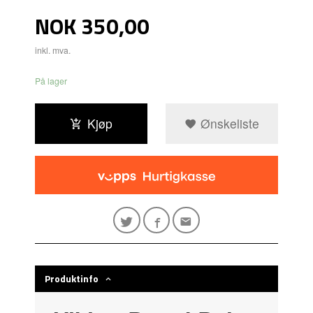
Pris
NOK
350,00
inkl. mva.
På lager
Kjøp
Ønskeliste
Produktinfo