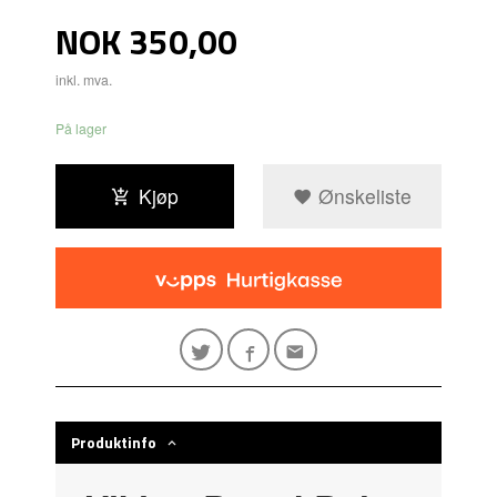
Pris
NOK
350,00
inkl. mva.
På lager
Kjøp
Ønskeliste
Produktinfo