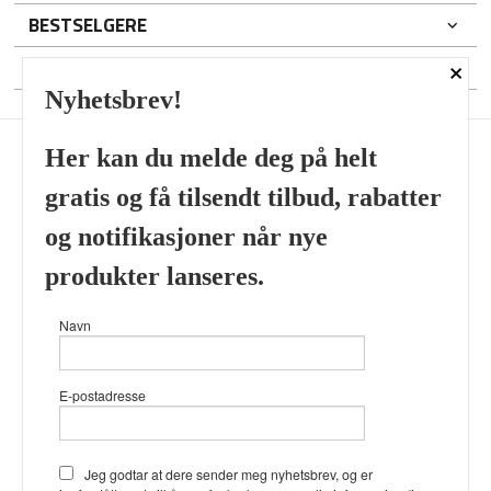
BESTSELGERE
×
DIN KONTO
Nyhetsbrev!
Her kan du melde deg på helt
gratis og få tilsendt tilbud, rabatter
Frakt
Kjøpsbetingelser
Sikkerhet og personvern
og notifikasjoner når nye
Nyhetsbrev
produkter lanseres.
Viking’s Perfume House & Beard Co Fløenbakken 43 A 5009
Navn
Bergen Tlf.
41696407
- Foretaksregisteret 933905799
Vår nettbutikk bruker cookies slik at
E-postadresse
du får en bedre kjøpsopplevelse og
vi kan yte deg bedre service. Vi
bruker cookies hovedsaklig til å
lagre innloggingsdetaljer og huske
Jeg godtar at dere sender meg nyhetsbrev, og er
hva du har puttet i handlekurven