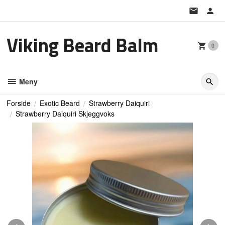
Gå
til
innholdet
Viking Beard Balm
0
Meny
Forside
Exotic Beard
Strawberry Daiquiri
Strawberry Daiquiri Skjeggvoks