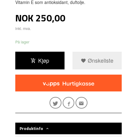
Vitamin E som antioksidant, duftolje.
Pris
NOK
250,00
inkl. mva.
På lager
Kjøp
Ønskeliste
Produktinfo