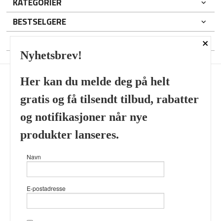
KATEGORIER
BESTSELGERE
×
DIN KONTO
Nyhetsbrev!
Her kan du melde deg på helt
gratis og få tilsendt tilbud, rabatter
Frakt
Kjøpsbetingelser
Sikkerhet og personvern
og notifikasjoner når nye
Nyhetsbrev
produkter lanseres.
Viking’s Perfume House & Beard Co Fløenbakken 43 A 5009
Navn
Bergen Tlf.
41696407
- Foretaksregisteret 933905799
Vår nettbutikk bruker cookies slik at
E-postadresse
du får en bedre kjøpsopplevelse og
vi kan yte deg bedre service. Vi
bruker cookies hovedsaklig til å
lagre innloggingsdetaljer og huske