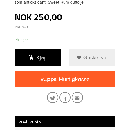
som antioksidant, Sweet Rum duftolje.
Pris
NOK
250,00
inkl. mva.
På lager
Kjøp
Ønskeliste
Produktinfo