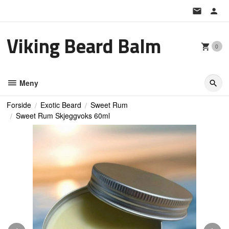
Gå
til
innholdet
Viking Beard Balm
0
Meny
Forside
Exotic Beard
Sweet Rum
Sweet Rum Skjeggvoks 60ml