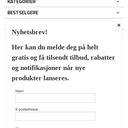
KATEGORIER
BESTSELGERE
×
DIN KONTO
Nyhetsbrev!
Her kan du melde deg på helt
gratis og få tilsendt tilbud, rabatter
Frakt
Kjøpsbetingelser
Sikkerhet og personvern
og notifikasjoner når nye
Nyhetsbrev
produkter lanseres.
Viking’s Perfume House & Beard Co Fløenbakken 43 A 5009
Navn
Bergen Tlf.
41696407
- Foretaksregisteret 933905799
Vår nettbutikk bruker cookies slik at
E-postadresse
du får en bedre kjøpsopplevelse og
vi kan yte deg bedre service. Vi
bruker cookies hovedsaklig til å
lagre innloggingsdetaljer og huske