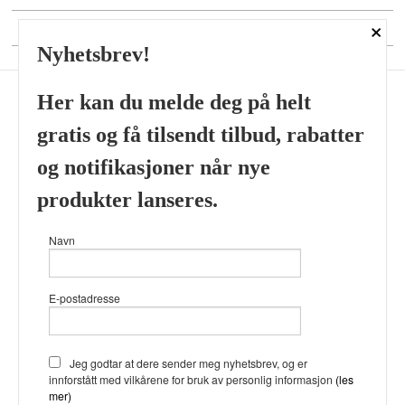
×
DIN KONTO
Nyhetsbrev!
Her kan du melde deg på helt
gratis og få tilsendt tilbud, rabatter
Frakt
Kjøpsbetingelser
Sikkerhet og personvern
og notifikasjoner når nye
Nyhetsbrev
produkter lanseres.
Viking’s Perfume House & Beard Co Fløenbakken 43 A 5009
Navn
Bergen Tlf.
41696407
- Foretaksregisteret 933905799
Vår nettbutikk bruker cookies slik at
E-postadresse
du får en bedre kjøpsopplevelse og
vi kan yte deg bedre service. Vi
bruker cookies hovedsaklig til å
lagre innloggingsdetaljer og huske
Jeg godtar at dere sender meg nyhetsbrev, og er
hva du har puttet i handlekurven
innforstått med vilkårene for bruk av personlig informasjon
(les
din. Fortsett å bruke siden som
mer)