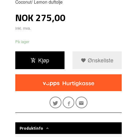
Coconut/ Lemon duftolje
Pris
NOK
275,00
inkl. mva.
På lager
Kjøp
Ønskeliste
Produktinfo