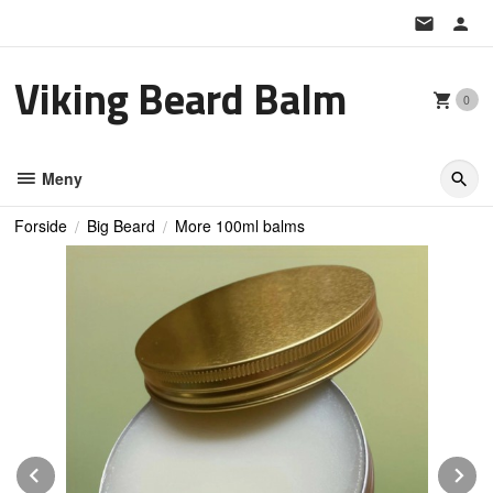
Gå
til
innholdet
Viking Beard Balm
0
Meny
Forside
Big Beard
More 100ml balms
Prev
N