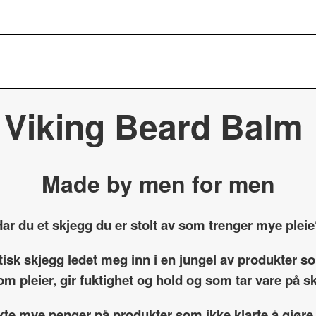
Viking Beard Balm
Made by men for men
ar du et skjegg du er stolt av som trenger mye plei
etisk skjegg ledet meg inn i en jungel av produkter 
om pleier, gir fuktighet og hold og som tar vare på 
kte mye penger på produkter som ikke klarte å gjøre