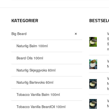
KATEGORIER
BESTSEL
Big Beard
V
S
S
Naturlig Balm 100ml
m
Beard Oils 100ml
V
N
Naturlig Skjeggvoks 60ml
V
Naturlig Bartevoks 60ml
N
f
Tobacco Vanilla Balm 100ml
V
N
Tobacco Vanilla BeardOil 100ml