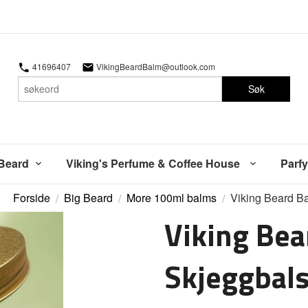
41696407
VikingBeardBalm@outlook.com
Søk
 Beard
Viking's Perfume & Coffee House
Parfy
Forside
Big Beard
More 100ml balms
Viking Beard Ba
Viking Bea
Skjeggbal