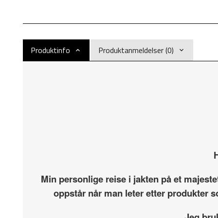
Produktinfo
Produktanmeldelser (0)
H
Min personlige reise i jakten på et majest
oppstår når man leter etter produkter s
Jeg bru