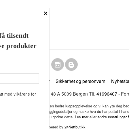
×
å tilsendt
nye produkter
Frakt
Kjøpsbetingelser
Sikkerhet og personvern
Nyhetsb
& Beard Co Fløenbakken 43 A 5009 Bergen Tlf.
41696407
- For
tt med vilkårene for
k bruker cookies slik at du får en bedre kjøpsopplevelse og vi kan yte deg bed
s hovedsaklig til å lagre innloggingsdetaljer og huske hva du har puttet i han
 bruke siden som normalt om du godtar dette.
Les mer
eller
endre innstillinger 
Powered by
24Nettbutikk