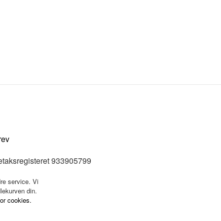
rev
etaksregisteret 933905799
re service. Vi
dlekurven din.
for cookies.