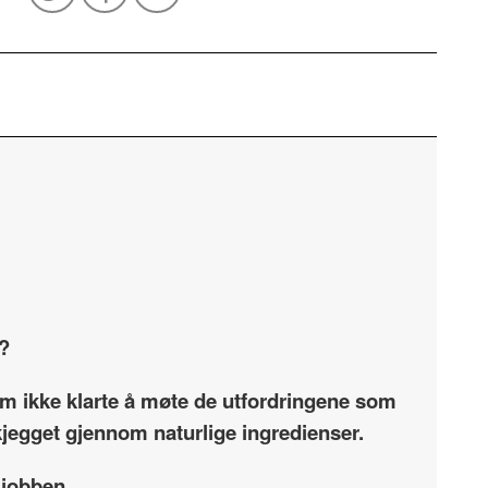
e?
som ikke klarte å møte de utfordringene som
skjegget gjennom naturlige ingredienser.
 jobben.