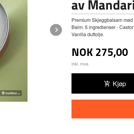
av Mandari
Premium Skjeggbalsam med du
Balm. 5 ingredienser - Castor
Next
Vanilla duftolje.
Pris
NOK
275,00
inkl. mva.
Kjøp