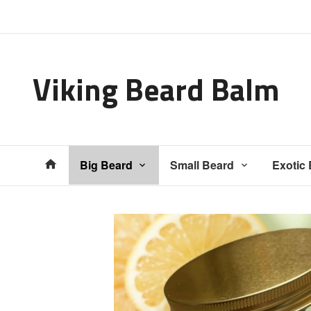
Gå
Lukk
til
innholdet
Viking Beard Balm
Produkter
Big Beard
Small Beard
Exotic