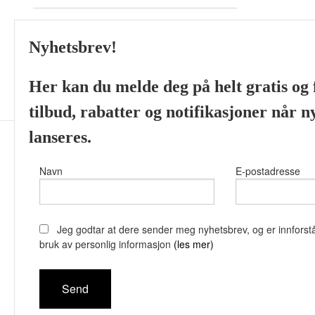
Akvaristikk - Aquarium
Nyhetsbrev!
Skjeggprodukter fra ulike
Her kan du melde deg på helt gratis og f
tilbud, rabatter og notifikasjoner når 
lanseres.
Navn
E-postadresse
Viking’s Perfume House 
Jeg godtar at dere sender meg nyhetsbrev, og er innforstå
bruk av personlig informasjon
(les mer)
Vår nettbutik
bruker cookie
Fortsett å