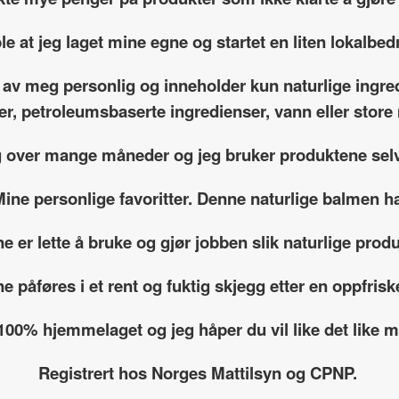
le at jeg laget mine egne og startet en liten lokalbedr
 av meg personlig og inneholder kun naturlige ingre
fer, petroleumsbaserte ingredienser, vann eller sto
g over mange måneder og jeg bruker produktene selv
ine personlige favoritter. Denne naturlige balmen ha
e er lette å bruke og gjør jobben slik naturlige produ
e påføres i et rent og fuktig skjegg etter en oppfrisk
 100% hjemmelaget og jeg håper du vil like det like
Registrert hos Norges Mattilsyn og CPNP.