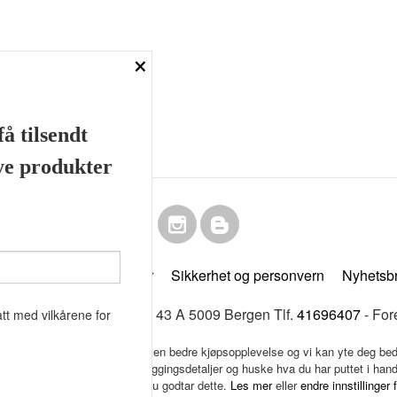
×
å tilsendt
nye produkter
Frakt
Kjøpsbetingelser
Sikkerhet og personvern
Nyhetsb
& Beard Co Fløenbakken 43 A 5009 Bergen Tlf.
41696407
- For
tt med vilkårene for
k bruker cookies slik at du får en bedre kjøpsopplevelse og vi kan yte deg bed
s hovedsaklig til å lagre innloggingsdetaljer og huske hva du har puttet i han
 bruke siden som normalt om du godtar dette.
Les mer
eller
endre innstillinger 