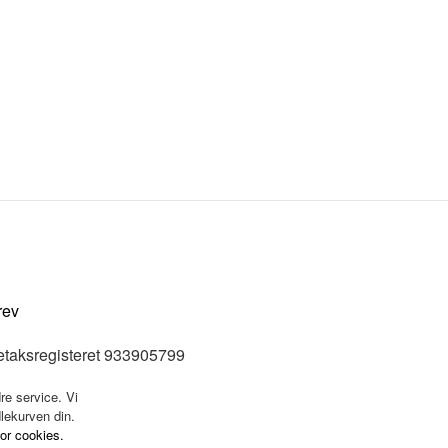
rev
etaksregisteret 933905799
re service. Vi
dlekurven din.
for cookies.