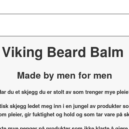
Viking Beard Balm
Made by men for men
ar du et skjegg du er stolt av som trenger mye plei
etisk skjegg ledet meg inn i en jungel av produkter 
om pleier, gir fuktighet og hold og som tar vare på 
kte mye penger på produkter som ikke klarte å gjøre