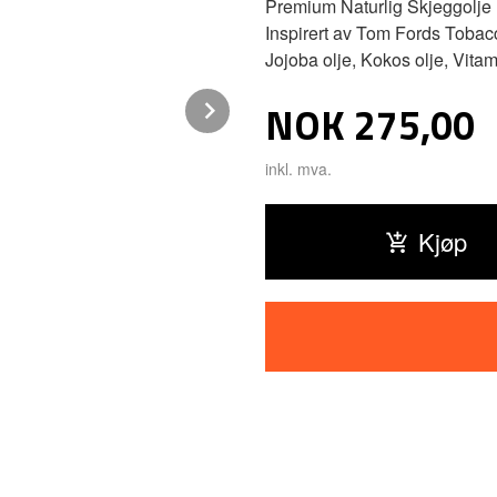
Premium Naturlig Skjeggolje m
Inspirert av Tom Fords Tobacco
Jojoba olje, Kokos olje, Vitami
Next
Pris
NOK
275,00
inkl. mva.
Kjøp