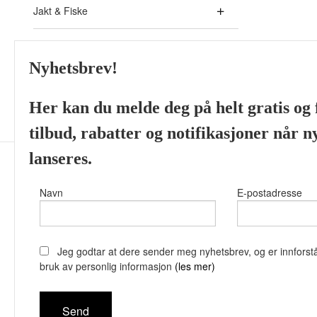
Jakt & Fiske
Akvaristikk - Aquarium
Nyhetsbrev!
Skjeggprodukter fra ulike
Her kan du melde deg på helt gratis og f
tilbud, rabatter og notifikasjoner når 
lanseres.
Navn
E-postadresse
Viking’s Perfume House 
Jeg godtar at dere sender meg nyhetsbrev, og er innforstå
bruk av personlig informasjon
(les mer)
Vår nettbutik
bruker cookie
Fortsett å