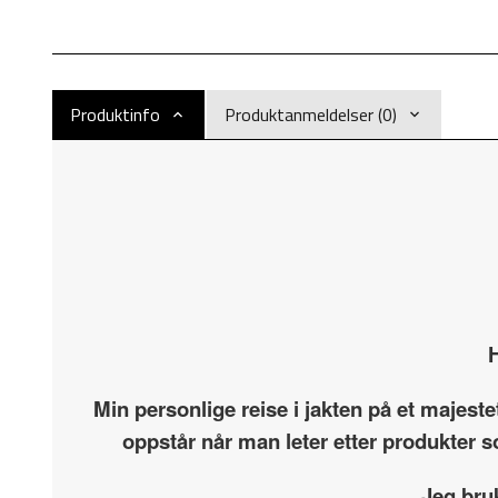
Produktinfo
Produktanmeldelser (0)
H
Min personlige reise i jakten på et majest
oppstår når man leter etter produkter s
Jeg bru