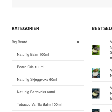
KATEGORIER
BESTSEL
Big Beard
V
S
S
Naturlig Balm 100ml
m
Beard Oils 100ml
V
N
Naturlig Skjeggvoks 60ml
V
Naturlig Bartevoks 60ml
N
f
Tobacco Vanilla Balm 100ml
V