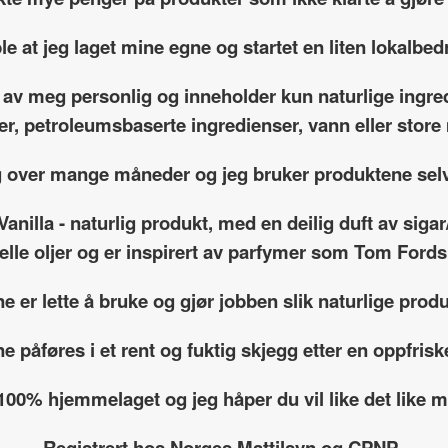
le at jeg laget mine egne og startet en liten lokalbedr
 av meg personlig og inneholder kun naturlige ingre
fer, petroleumsbaserte ingredienser, vann eller sto
g over mange måneder og jeg bruker produktene selv
anilla - naturlig produkt, med en deilig duft av siga
elle oljer og er inspirert av parfymer som Tom Ford
e er lette å bruke og gjør jobben slik naturlige produ
e påføres i et rent og fuktig skjegg etter en oppfrisk
 100% hjemmelaget og jeg håper du vil like det like
Registrert hos Norges Mattilsyn og CPNP.