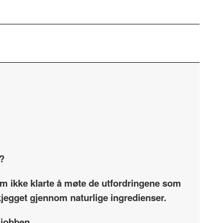
e?
som ikke klarte å møte de utfordringene som
skjegget gjennom naturlige ingredienser.
 jobben.