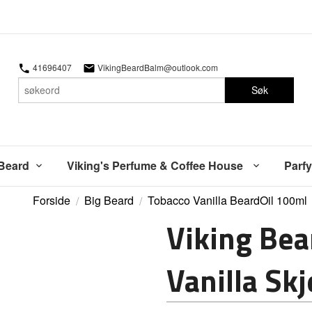
41696407
VikingBeardBalm@outlook.com
Søk
 Beard
Viking's Perfume & Coffee House
Parfy
Forside
Big Beard
Tobacco Vanilla BeardOil 100ml
Viking Bea
Vanilla Sk