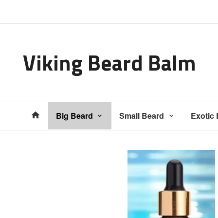
Gå
Lukk
til
innholdet
Viking Beard Balm
Produkter
Big Beard
Small Beard
Exotic