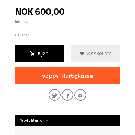
Pris
NOK
600,00
inkl. mva.
På lager
Kjøp
Ønskeliste
Produktinfo