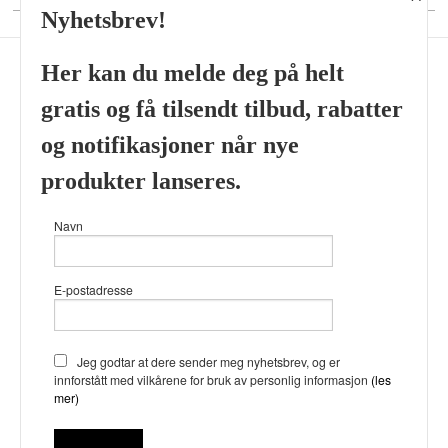
Nyhetsbrev!
Her kan du melde deg på helt
gratis og få tilsendt tilbud, rabatter
Frakt
Kjøpsbetingelser
Sikkerhet og personvern
og notifikasjoner når nye
Nyhetsbrev
produkter lanseres.
Viking’s Perfume House & Beard Co Fløenbakken 43 A 5009
Navn
Bergen Tlf.
41696407
- Foretaksregisteret 933905799
Vår nettbutikk bruker cookies slik at
E-postadresse
du får en bedre kjøpsopplevelse og
vi kan yte deg bedre service. Vi
bruker cookies hovedsaklig til å
lagre innloggingsdetaljer og huske
Jeg godtar at dere sender meg nyhetsbrev, og er
hva du har puttet i handlekurven
innforstått med vilkårene for bruk av personlig informasjon
(les
din. Fortsett å bruke siden som
mer)
normalt om du godtar dette.
Les
mer
eller
endre innstillinger for